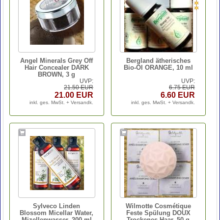
Angel Minerals Grey Off
Bergland ätherisches
Hair Concealer DARK
Bio-Öl ORANGE, 10 ml
BROWN, 3 g
UVP:
UVP:
21.50 EUR
6.75 EUR
21.00 EUR
6.60 EUR
inkl. ges. MwSt. + Versandk.
inkl. ges. MwSt. + Versandk.
Sylveco Linden
Wilmotte Cosmétique
Blossom Micellar Water,
Feste Spülung DOUX
Mizellenwasser, 200 ml
Trockenes Haar, 50 g