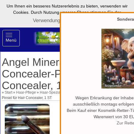
Um Ihnen ein besseres Nutzererlebnis zu bieten, verwenden wir
Cookies. Durch Nutzung unseres Shops stimmen Sie der
X
Sondera
Verwendung von Cookies
zu.
0
Toggle
Menü
navigation
Angel Minerals Stamp-
Concealer-Pinsel für Hair
Concealer, 1 ST
»
Start
»
Haar-Pflege
»
Haar-Spezialpflege
» Angel Minerals Stamp-Concealer-
Wegen Erkrankung der Inhaber
Pinsel für Hair Concealer, 1 ST
ausschließlich montags erfolgen.
Beim Kauf einer Kosmetik-Retter-T
Warenwert von 30 EU
Zur Rett