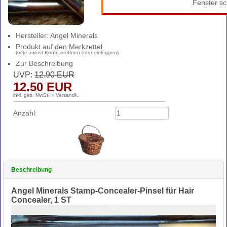
Fenster sc
Hersteller:
Angel Minerals
Produkt auf den Merkzettel
(bitte zuerst Konto eröffnen oder einloggen)
Zur Beschreibung
UVP:
12.90
EUR
12.50
EUR
inkl. ges. MwSt. + Versandk.
Anzahl:
Beschreibung
Angel Minerals Stamp-Concealer-Pinsel für Hair
Concealer, 1 ST